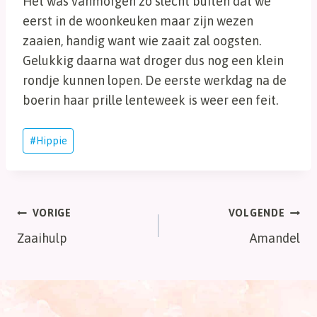
Het was vanmorgen zo slecht buiten dat we
eerst in de woonkeuken maar zijn wezen
zaaien, handig want wie zaait zal oogsten.
Gelukkig daarna wat droger dus nog een klein
rondje kunnen lopen. De eerste werkdag na de
boerin haar prille lenteweek is weer een feit.
Bericht
#
Hippie
tags:
Bericht
VORIGE
VOLGENDE
Zaaihulp
Amandel
navigatie