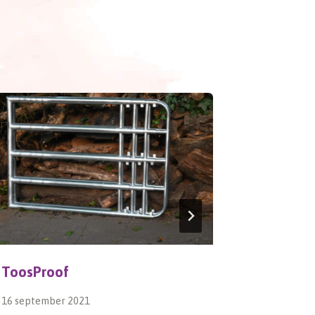
ToosProof
Prachtig
16 september 2021
14 oktober 