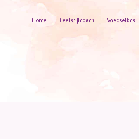
Doorgaan
naar
Home
Leefstijlcoach
Voedselbos
inhoud