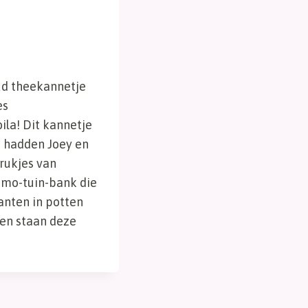
oud theekannetje
es
la! Dit kannetje
n hadden Joey en
krukjes van
emo-tuin-bank die
anten in potten
en staan deze