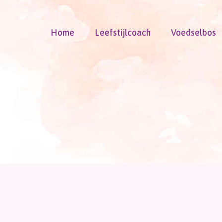
Doorgaan
naar
Home
Leefstijlcoach
Voedselbos
inhoud