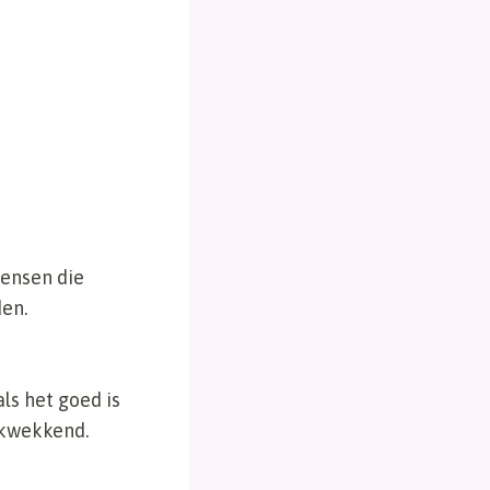
mensen die
en.
ls het goed is
ukwekkend.