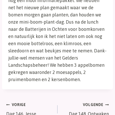
nog een mooi informatiepakket. We hebben
net het nieuwe plan gemaakt waar we de
bomen morgen gaan planten, dan houden we
onze mini-boom-plant-dag. Dus na de lunch
naar de Batterijen in Ochten voor boomkorven
en natuurlijk kon ik het niet laten om ook nog
een mooie bottelroos, een klimroos, een
sleedoorn en wat beukjes mee te nemen. Dank-
jullie-wel mensen van het Gelders
Landschapsbeheer! We hebben 3 appelbomen
gekregen waaronder 2 moesappels, 2
pruimenbomen en 2 kersenbomen.
Bericht
VORIGE
VOLGENDE
Dag 146, Jesse
Dag 148, Ontwaken