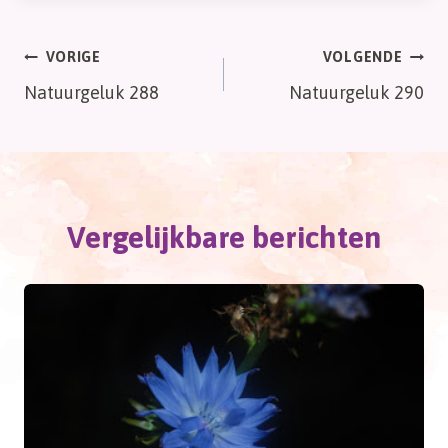
Bericht
VORIGE
VOLGENDE
Natuurgeluk 288
Natuurgeluk 290
navigatie
Vergelijkbare berichten