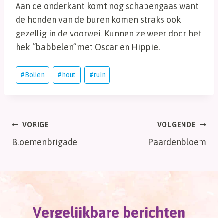
Aan de onderkant komt nog schapengaas want
de honden van de buren komen straks ook
gezellig in de voorwei. Kunnen ze weer door het
hek “babbelen”met Oscar en Hippie.
Bericht
#
Bollen
#
hout
#
tuin
tags:
Bericht
VORIGE
VOLGENDE
Bloemenbrigade
Paardenbloem
navigatie
Vergelijkbare berichten