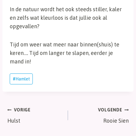
In de natuur wordt het ook steeds stiller, kaler
en zelfs wat kleurloos is dat jullie ook al
opgevallen?
Tijd om weer wat meer naar binnen(shuis) te
keren…. Tijd om langer te slapen, eerder je
mand in!
Bericht
#
Hamlet
tags:
Bericht
VORIGE
VOLGENDE
Hulst
Rooie Sien
navigatie