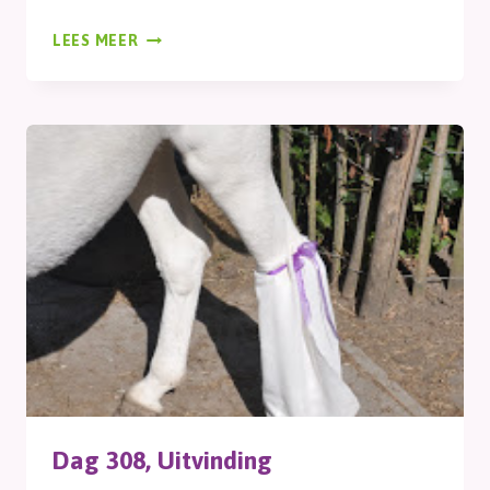
DAG
LEES MEER
309,
NIEUWE
KWEEK
Dag 308, Uitvinding