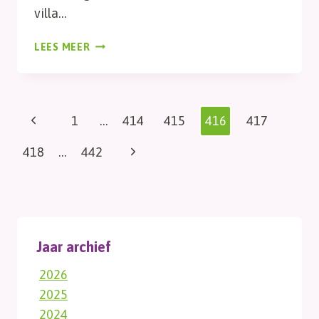
villa…
DAG
LEES MEER
302,
ZONNEBLOEM
Paginanavigatie
Vorige
1
…
414
415
416
417
pagina
Volgende
418
…
442
pagina
Jaar archief
2026
2025
2024