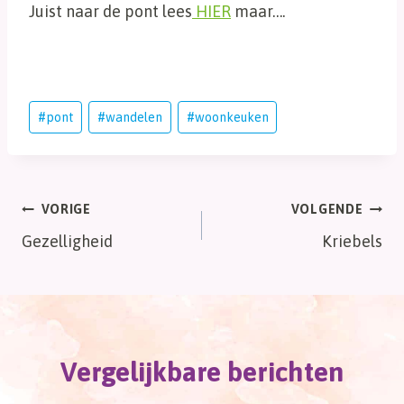
Juist naar de pont lees
HIER
maar….
Bericht
#
pont
#
wandelen
#
woonkeuken
tags:
Bericht
VORIGE
VOLGENDE
Gezelligheid
Kriebels
navigatie
Vergelijkbare berichten