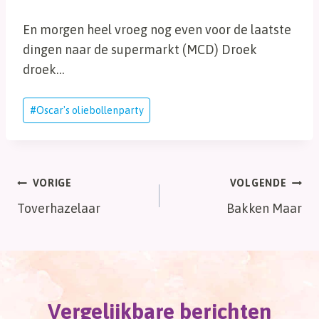
En morgen heel vroeg nog even voor de laatste
dingen naar de supermarkt (MCD) Droek
droek…
Bericht
#
Oscar's oliebollenparty
tags:
Bericht
VORIGE
VOLGENDE
Toverhazelaar
Bakken Maar
navigatie
Vergelijkbare berichten