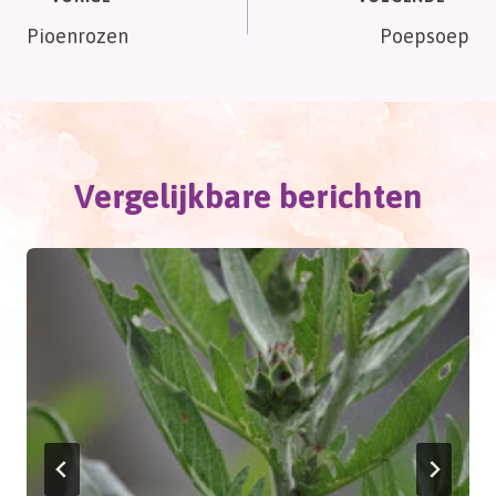
Bericht
Pioenrozen
Poepsoep
navigatie
Vergelijkbare berichten