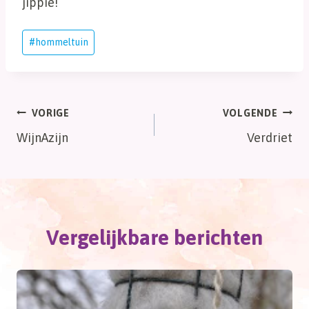
jippie!
Bericht
#
hommeltuin
tags:
Bericht
VORIGE
VOLGENDE
WijnAzijn
Verdriet
navigatie
Vergelijkbare berichten