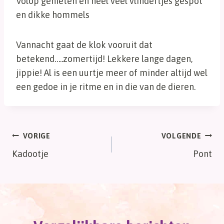
Volop genieten en heel veel vlindertjes gespot
en dikke hommels
Vannacht gaat de klok vooruit dat
betekend…..zomertijd! Lekkere lange dagen,
jippie! Al is een uurtje meer of minder altijd wel
een gedoe in je ritme en in die van de dieren.
Bericht
VORIGE
VOLGENDE
Kadootje
Pont
navigatie