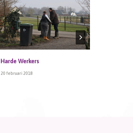
Harde Werkers
Teunisb
20 februari 2018
7 septembe