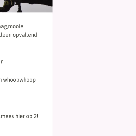
daag,mooie
lleen opvallend
an
llen whoopwhoop
lmees hier op 2!