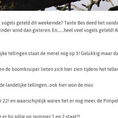
k vogels geteld dit weekeinde? Tante Bes deed het van
nder wind dan gisteren. En…….heel veel vogels geteld! A
ijke tellingen staat de merel nog op 3! Gelukkig maar d
 en de boomkruiper lieten zich hier zien tijdens het te
 de landelijke tellingen…ook hier won de mus
r 22! en waarschijnlijk waren het er nog meer, de Pimpe
er bij jullie op nummer 1 en 2 staat?!