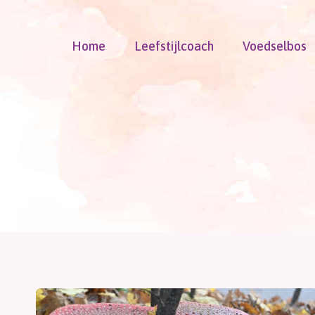
Doorgaan
naar
Home
Leefstijlcoach
Voedselbos
inhoud