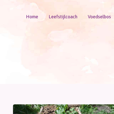
Doorgaan
naar
Home
Leefstijlcoach
Voedselbos
inhoud