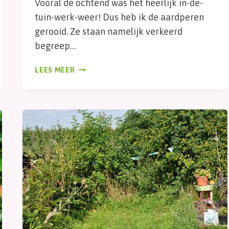
Vooral de ochtend was het heerlijk in-de-
tuin-werk-weer! Dus heb ik de aardperen
gerooid. Ze staan namelijk verkeerd
begreep…
MOESTUINMAANDAG
LEES MEER