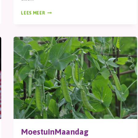
WOEI
LEES MEER
MoestuinMaandag