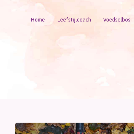
Doorgaan
naar
Home
Leefstijlcoach
Voedselbos
inhoud