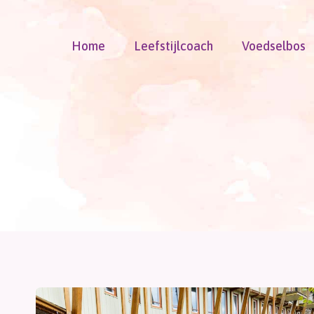
Doorgaan
naar
Home
Leefstijlcoach
Voedselbos
inhoud