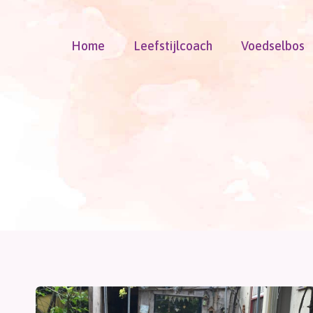
Doorgaan
naar
Home
Leefstijlcoach
Voedselbos
inhoud