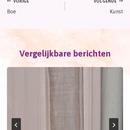
Bericht
VORIGE
VOLGENDE
Boe
Kunst
navigatie
Vergelijkbare berichten