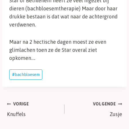
Star of Bethlehem heeft ze veel ingezet bij
dieren (bachbloesemtherapie) Maar door haar
drukke bestaan is dat wat naar de achtergrond
verdwenen.
Maar na 2 hectische dagen moest ze even
glimlachen toen ze de Star overal ziet
opkomen….
Bericht
#
bachbloesem
tags:
Bericht
VORIGE
VOLGENDE
Knuffels
Zusje
navigatie