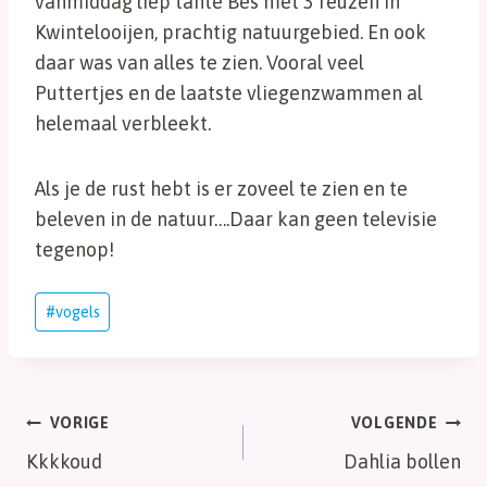
vanmiddag liep tante Bes met 3 reuzen in
Kwintelooijen, prachtig natuurgebied. En ook
daar was van alles te zien. Vooral veel
Puttertjes en de laatste vliegenzwammen al
helemaal verbleekt.
Als je de rust hebt is er zoveel te zien en te
beleven in de natuur….Daar kan geen televisie
tegenop!
Bericht
#
vogels
tags:
Bericht
VORIGE
VOLGENDE
Kkkkoud
Dahlia bollen
navigatie