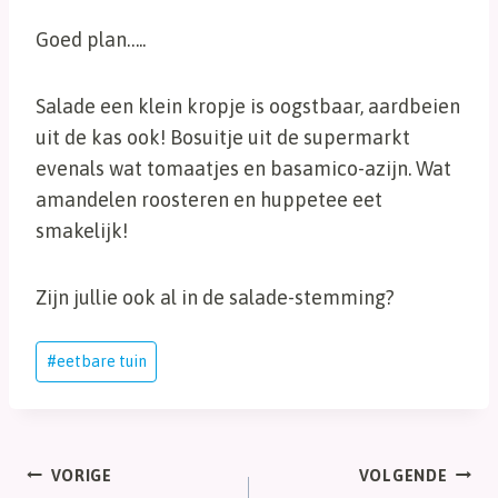
Goed plan…..
Salade een klein kropje is oogstbaar, aardbeien
uit de kas ook! Bosuitje uit de supermarkt
evenals wat tomaatjes en basamico-azijn. Wat
amandelen roosteren en huppetee eet
smakelijk!
Zijn jullie ook al in de salade-stemming?
Bericht
#
eetbare tuin
tags:
Bericht
VORIGE
VOLGENDE