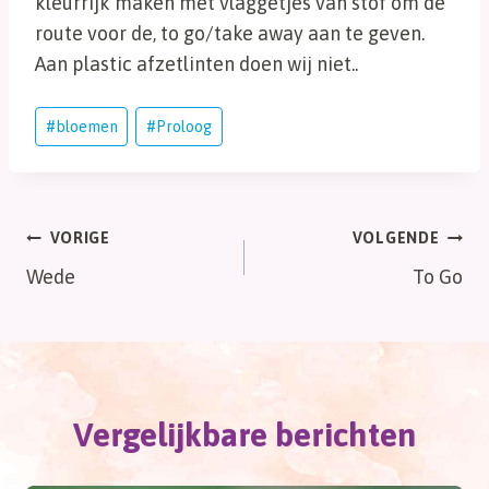
kleurrijk maken met vlaggetjes van stof om de
route voor de, to go/take away aan te geven.
Aan plastic afzetlinten doen wij niet..
Bericht
#
bloemen
#
Proloog
tags:
Bericht
VORIGE
VOLGENDE
Wede
To Go
navigatie
Vergelijkbare berichten