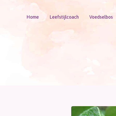
Doorgaan
naar
Home
Leefstijlcoach
Voedselbos
inhoud