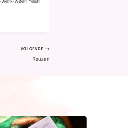
n-werk-weer! Yeah
VOLGENDE
Reuzen