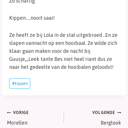
Zo schattig.
Kippen…..nooit saai!
Ze heeft ze bij Lola in de stal uitgebroed…En ze
slapen vannacht op een hooibaal. Ze wilde zich
klaar gaan maken voor de nacht bij
Guusje,,,,Leek tante Bes niet heel riant dus ze
naar het gedeelte van de hooibalen geloodst!
Bericht
#
kippen
tags:
Bericht
VORIGE
VOLGENDE
Morellen
Berglook
navigatie