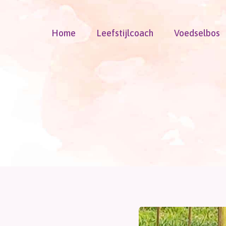
Doorgaan
naar
Home
Leefstijlcoach
Voedselbos
inhoud