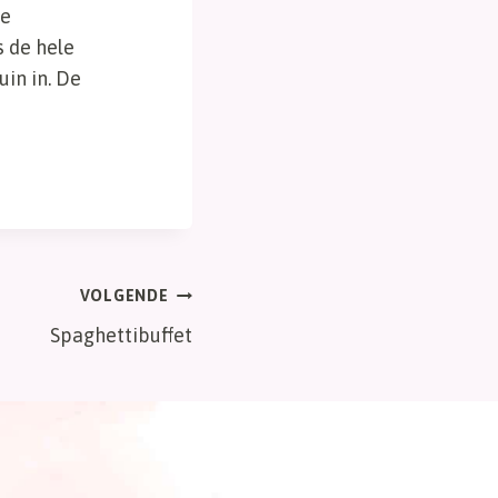
we
 de hele
in in. De
VOLGENDE
Spaghettibuffet