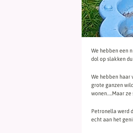
We hebben een ni
dol op slakken du
We hebben haar v
grote ganzen wild
wonen…..Maar ze s
Petronella werd d
echt aan het gen