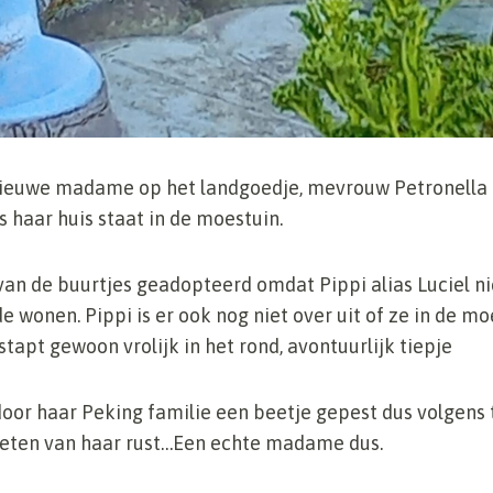
euwe madame op het landgoedje, mevrouw Petronella P
s haar huis staat in de moestuin.
an de buurtjes geadopteerd omdat Pippi alias Luciel ni
e wonen. Pippi is er ook nog niet over uit of ze in de mo
tapt gewoon vrolijk in het rond, avontuurlijk tiepje
oor haar Peking familie een beetje gepest dus volgens t
ieten van haar rust…Een echte madame dus.