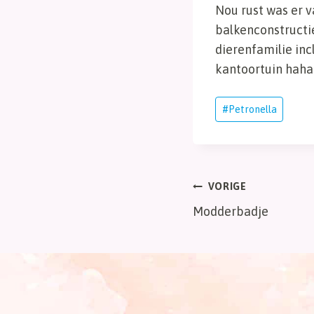
Nou rust was er v
balkenconstructi
dierenfamilie inc
kantoortuin hah
Bericht
#
Petronella
tags:
Bericht
VORIGE
Modderbadje
navigatie