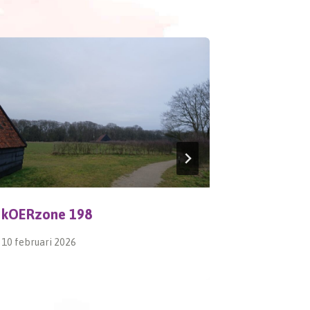
kOERzone 198
Natuurge
10 februari 2026
10 maart 20