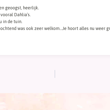
en geoogst, heerlijk.
ooral Dahlia’s.
u in de tuin.
e ochtend was ook zeer welkom…Je hoort alles nu weer g