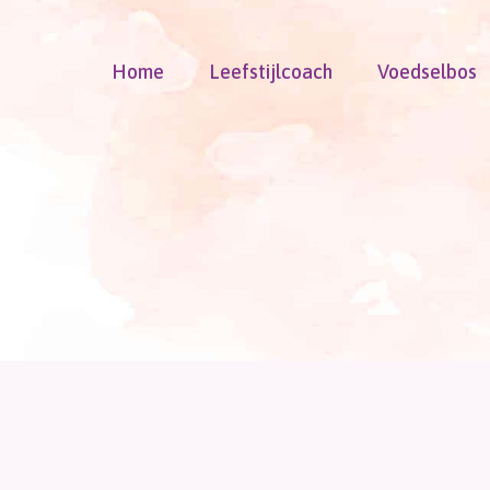
Doorgaan
naar
Home
Leefstijlcoach
Voedselbos
inhoud