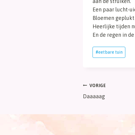
aan de struiken.
Een paar lucht-ui
Bloemen geplukt v
Heerlijke tijden n
En de regen in d
Bericht
#
eetbare tuin
tags:
Bericht
VORIGE
Daaaaag
navigatie