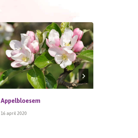
Appelbloesem
kOERzon
16 april 2020
12 oktober 