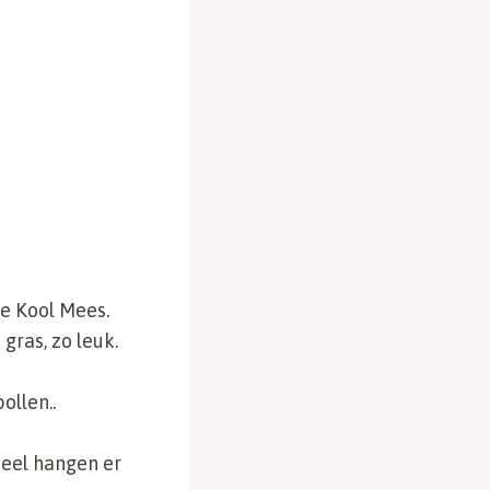
ie Kool Mees.
gras, zo leuk.
ollen..
eeel hangen er