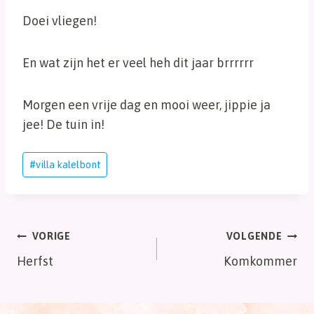
Doei vliegen!
En wat zijn het er veel heh dit jaar brrrrrr
Morgen een vrije dag en mooi weer, jippie ja
jee! De tuin in!
Bericht
#
villa kalelbont
tags:
Bericht
VORIGE
VOLGENDE
Herfst
Komkommer
navigatie