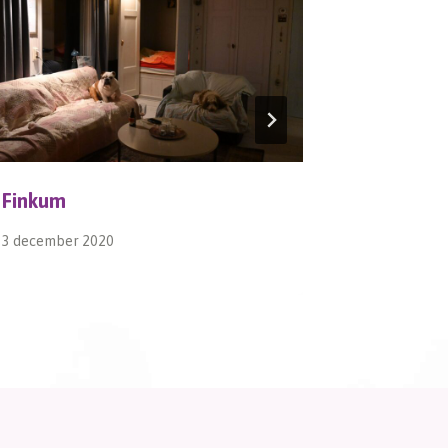
Finkum
Wauw
3 december 2020
9 november