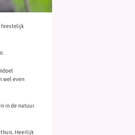
feestelijk
o.
endoel
n wel even
n in de natuur.
huis. Heerlijk