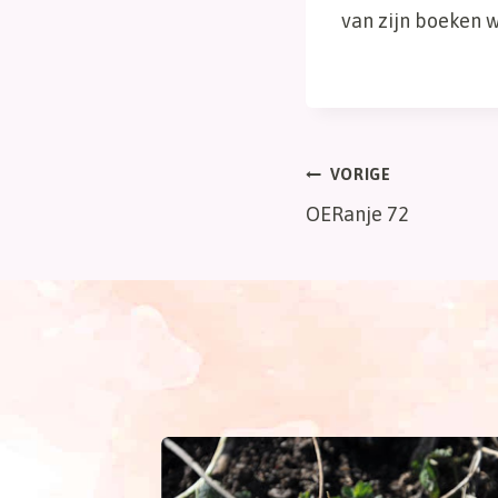
van zijn boeken wo
Bericht
VORIGE
OERanje 72
navigatie