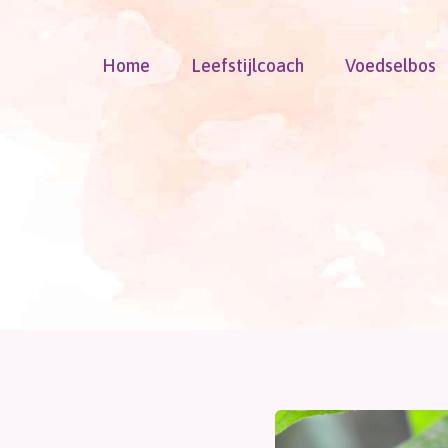
Doorgaan
naar
Home
Leefstijlcoach
Voedselbos
inhoud