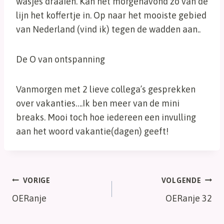
wasjes draaien. Kan het morgenavond zo van de
lijn het koffertje in. Op naar het mooiste gebied
van Nederland (vind ik) tegen de wadden aan..
De O van ontspanning
Vanmorgen met 2 lieve collega’s gesprekken
over vakanties….Ik ben meer van de mini
breaks. Mooi toch hoe iedereen een invulling
aan het woord vakantie(dagen) geeft!
Bericht
VORIGE
VOLGENDE
OERanje
OERanje 32
navigatie