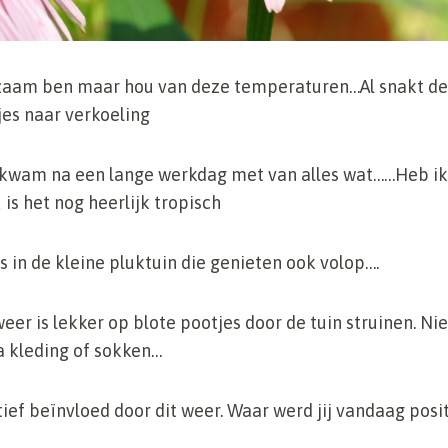
dzaam ben maar hou van deze temperaturen…Al snakt de
jes naar verkoeling
s kwam na een lange werkdag met van alles wat……Heb ik
 is het nog heerlijk tropisch
rs in de kleine pluktuin die genieten ook volop….
weer is lekker op blote pootjes door de tuin struinen. Ni
a kleding of sokken…
tief beïnvloed door dit weer. Waar werd jij vandaag posi