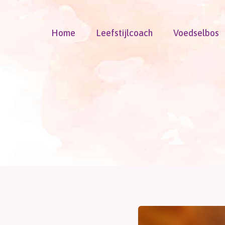
Doorgaan
naar
Home
Leefstijlcoach
Voedselbos
inhoud