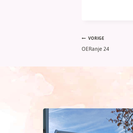
Bericht
VORIGE
OERanje 24
navigatie