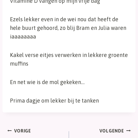
Vitamine D vangen op mijn vrije dag
Ezels lekker even in de wei nou dat heeft de
hele buurt gehoord, zo blij Bram en Julia waren
iaaaaaaaa
Kakel verse eitjes verwerken in lekkere groente
muffins
En net wie is de mol gekeken…
Prima dagje om lekker bij te tanken
Bericht
VORIGE
VOLGENDE