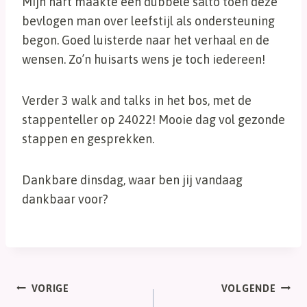
Mijn hart maakte een dubbele salto toen deze
bevlogen man over leefstijl als ondersteuning
begon. Goed luisterde naar het verhaal en de
wensen. Zo’n huisarts wens je toch iedereen!
Verder 3 walk and talks in het bos, met de
stappenteller op 24022! Mooie dag vol gezonde
stappen en gesprekken.
Dankbare dinsdag, waar ben jij vandaag
dankbaar voor?
Bericht
VORIGE
VOLGENDE