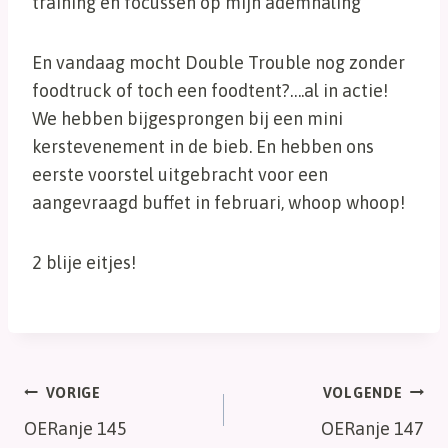
training en focussen op mijn ademhaling
En vandaag mocht Double Trouble nog zonder
foodtruck of toch een foodtent?….al in actie!
We hebben bijgesprongen bij een mini
kerstevenement in de bieb. En hebben ons
eerste voorstel uitgebracht voor een
aangevraagd buffet in februari, whoop whoop!
2 blije eitjes!
Bericht
VORIGE
VOLGENDE
OERanje 145
OERanje 147
navigatie