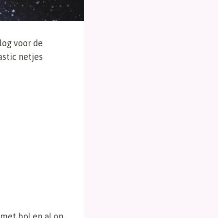
log voor de
astic netjes
met bol en al op