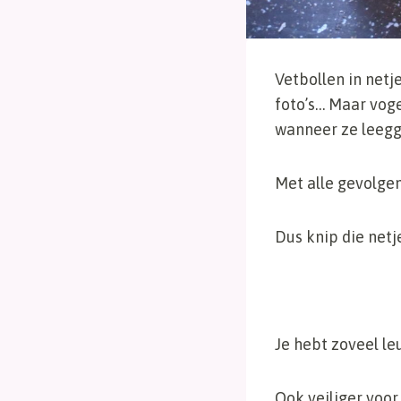
Vetbollen in netj
foto’s… Maar voge
wanneer ze leegg
Met alle gevolgen
Dus knip die netj
Je hebt zoveel le
Ook veiliger voor