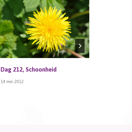
Dag 212, Schoonheid
Dag 209,
14 mei 2012
11 mei 2012