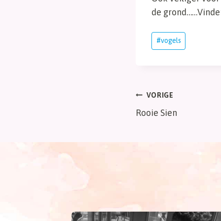
de grond……Vinden 
Bericht
#
vogels
tags:
Bericht
VORIGE
Rooie Sien
navigatie