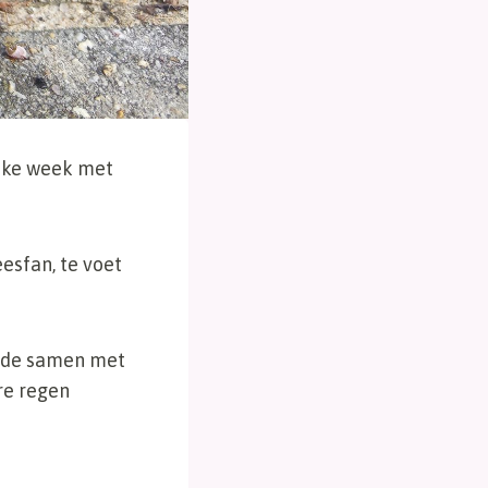
ijke week met
esfan, te voet
inde samen met
re regen