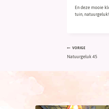
En deze mooie klo
tuin, natuurgeluk
Bericht
VORIGE
Natuurgeluk 45
navigatie