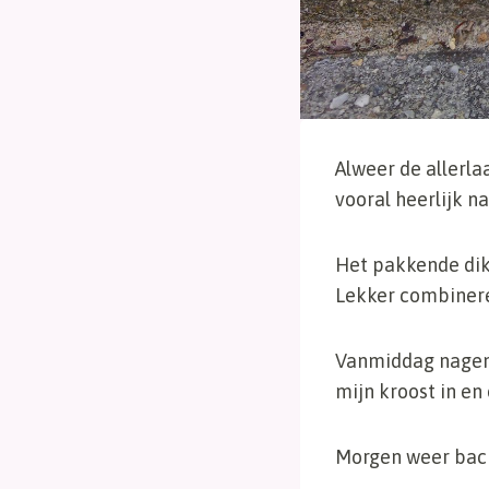
Alweer de allerla
vooral heerlijk 
Het pakkende dikk
Lekker combinere
Vanmiddag nageno
mijn kroost in e
Morgen weer back