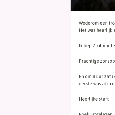
Wederom een trop
Het was heerlijk
Ik liep 7 kilome
Prachtige zonsopk
En om 8 uur zat i
eerste was al in 
Heerlijke start
Boek uitgelezen,