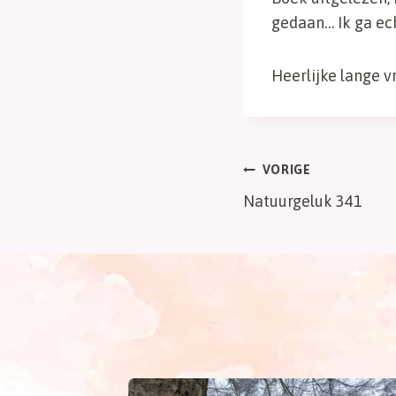
gedaan… Ik ga ec
Heerlijke lange v
Bericht
VORIGE
Natuurgeluk 341
navigatie