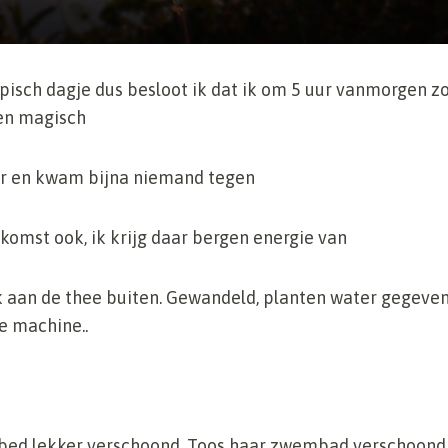
isch dagje dus besloot ik dat ik om 5 uur vanmorgen z
 en magisch
ter en kwam bijna niemand tegen
omst ook, ik krijg daar bergen energie van
k aan de thee buiten. Gewandeld, planten water gegeven
de machine..
 bed lekker verschoond, Toos haar zwembad verschoond,