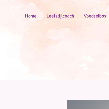
Doorgaan
naar
Home
Leefstijlcoach
Voedselbos
inhoud