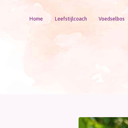
Doorgaan
naar
Home
Leefstijlcoach
Voedselbos
inhoud