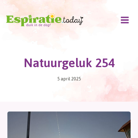
Doorgaan
naar
inhoud
Natuurgeluk 254
5 april 2025