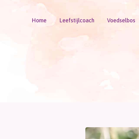
Doorgaan
naar
Home
Leefstijlcoach
Voedselbos
inhoud