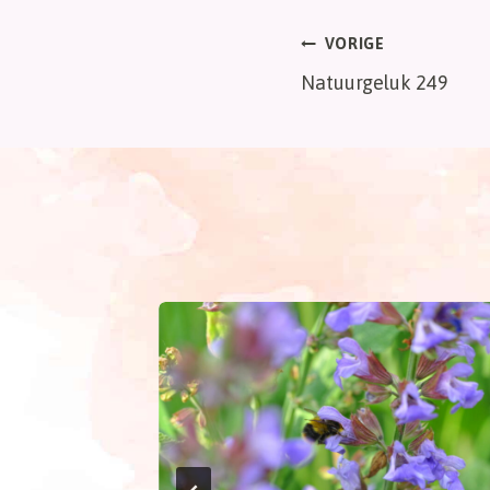
Bericht
VORIGE
Natuurgeluk 249
navigatie