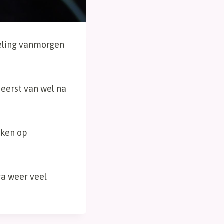
deling vanmorgen
 eerst van wel na
jken op
ga weer veel