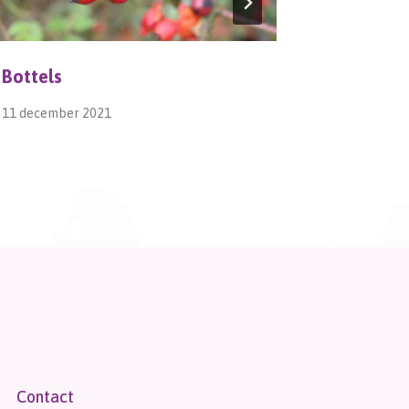
Bottels
Natuurge
11 december 2021
11 februari 
Contact