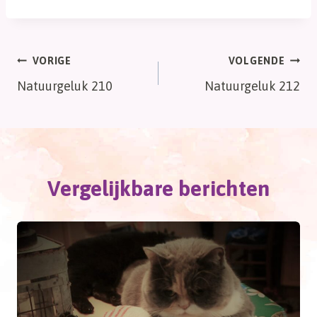
Bericht
VORIGE
VOLGENDE
Natuurgeluk 210
Natuurgeluk 212
navigatie
Vergelijkbare berichten