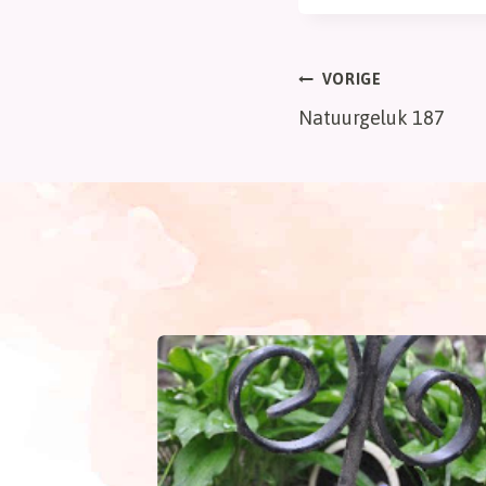
Bericht
VORIGE
Natuurgeluk 187
navigatie