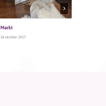
Markt
kOERz 1
26 oktober 2017
1 december