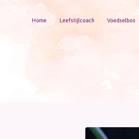
Doorgaan
naar
Home
Leefstijlcoach
Voedselbos
inhoud