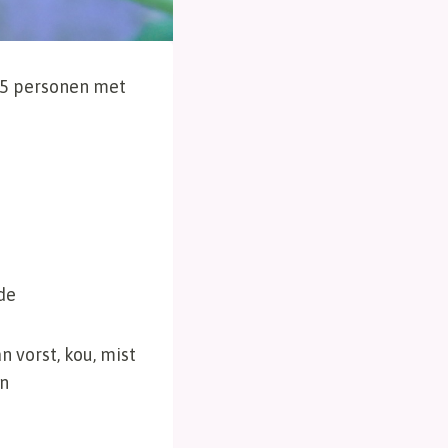
45 personen met
de
 vorst, kou, mist
en