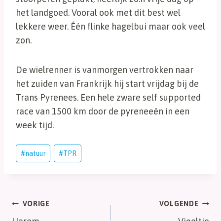
het landgoed. Vooral ook met dit best wel
lekkere weer. Één flinke hagelbui maar ook veel
zon.
De wielrenner is vanmorgen vertrokken naar
het zuiden van Frankrijk hij start vrijdag bij de
Trans Pyrenees. Een hele zware self supported
race van 1500 km door de pyreneeën in een
week tijd.
Bericht
#
natuur
#
TPR
tags:
Bericht
VORIGE
VOLGENDE