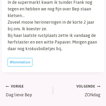
In de supermarkt kwam ik tuinder Frank nog
tegen en hebben we nog fijn over Bep staan
kletsen…
Zoveel mooie herinneringen in de korte 2 jaar
bij ons. Ik koester ze.
Bij haar laatste rustplaats zette ik vandaag de
herfstaster en een witte Papaver. Morgen gaan
daar nog krokusbolletjes bij..
Bericht
#
hommeltuin
tags:
Bericht
VORIGE
VOLGENDE
Dag lieve Bep
ZONdag
navigatie