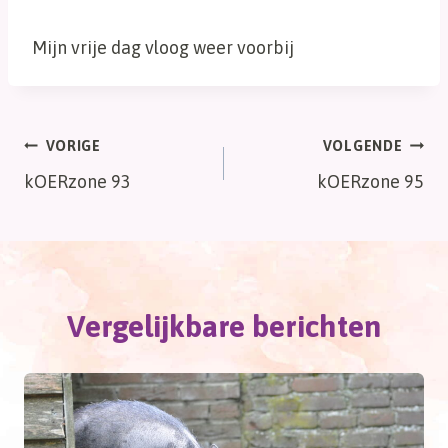
Mijn vrije dag vloog weer voorbij
Bericht
VORIGE
VOLGENDE
kOERzone 93
kOERzone 95
navigatie
Vergelijkbare berichten