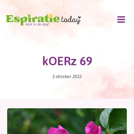
Doorgaan
naar
inhoud
kOERz 69
2 oktober 2023