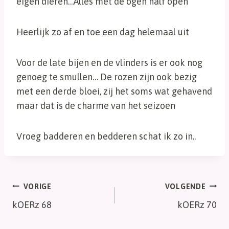
eigen dieren…Alles met de ogen half open
Heerlijk zo af en toe een dag helemaal uit
Voor de late bijen en de vlinders is er ook nog
genoeg te smullen… De rozen zijn ook bezig
met een derde bloei, zij het soms wat gehavend
maar dat is de charme van het seizoen
Vroeg badderen en bedderen schat ik zo in..
Bericht
VORIGE
VOLGENDE
kOERz 68
kOERz 70
navigatie