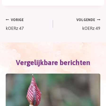
Bericht
VORIGE
VOLGENDE
kOERz 47
kOERz 49
navigatie
Vergelijkbare berichten