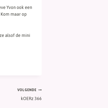
ieve Yvon ook een
t… Kom maar op
ze alsof de mini
VOLGENDE
kOERz 366