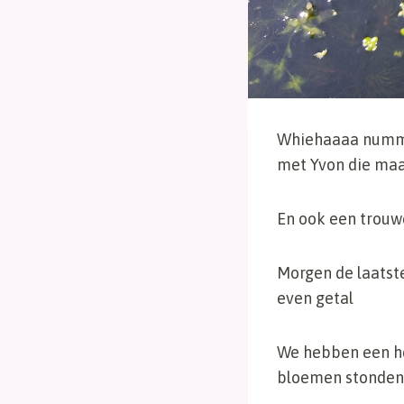
Whiehaaaa nummer
met Yvon die maa
En ook een trouwe
Morgen de laatste
even getal
We hebben een he
bloemen stonden t