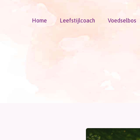
Doorgaan
naar
Home
Leefstijlcoach
Voedselbos
inhoud