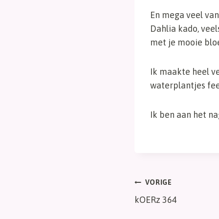
En mega veel van 
Dahlia kado, veel
met je mooie bl
Ik maakte heel ve
waterplantjes fee
Ik ben aan het n
Bericht
VORIGE
kOERz 364
navigatie